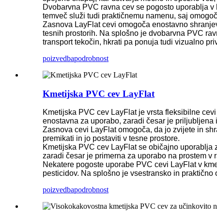
Dvobarvna PVC ravna cev se pogosto uporablja v kme
temveč služi tudi praktičnemu namenu, saj omogoča
Zasnova LayFlat cevi omogoča enostavno shranjevan
tesnih prostorih. Na splošno je dvobarvna PVC ravn
transport tekočin, hkrati pa ponuja tudi vizualno pri
poizvedba
podrobnost
Kmetijska PVC cev LayFlat
Kmetijska PVC cev LayFlat je vrsta fleksibilne cevi 
enostavna za uporabo, zaradi česar je priljubljena 
Zasnova cevi LayFlat omogoča, da jo zvijete in shran
premikati in jo postaviti v tesne prostore.
Kmetijska PVC cev LayFlat se običajno uporablja z
zaradi česar je primerna za uporabo na prostem v 
Nekatere pogoste uporabe PVC cevi LayFlat v kmetijs
pesticidov. Na splošno je vsestransko in praktično 
poizvedba
podrobnost