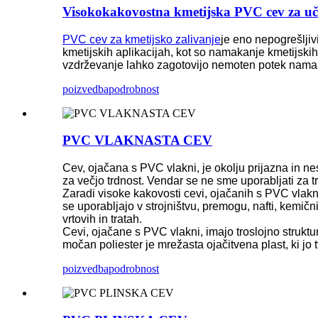
Visokokakovostna kmetijska PVC cev za uč
PVC cev za kmetijsko zalivanje
je eno nepogrešljiv
kmetijskih aplikacijah, kot so namakanje kmetijskih
vzdrževanje lahko zagotovijo nemoten potek namakaln
poizvedba
podrobnost
PVC VLAKNASTA CEV
Cev, ojačana s PVC vlakni, je okolju prijazna in ne
za večjo trdnost. Vendar se ne sme uporabljati za t
Zaradi visoke kakovosti cevi, ojačanih s PVC vlakni,
se uporabljajo v strojništvu, premogu, nafti, kemič
vrtovih in tratah.
Cevi, ojačane s PVC vlakni, imajo troslojno struktur
močan poliester je mrežasta ojačitvena plast, ki jo 
poizvedba
podrobnost