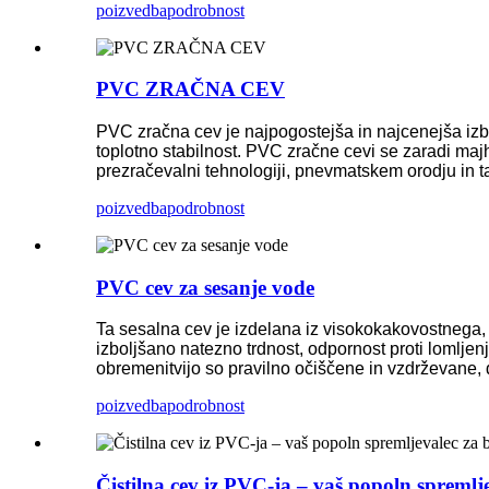
poizvedba
podrobnost
PVC ZRAČNA CEV
PVC zračna cev je najpogostejša in najcenejša izb
toplotno stabilnost. PVC zračne cevi se zaradi majh
prezračevalni tehnologiji, pnevmatskem orodju in t
poizvedba
podrobnost
PVC cev za sesanje vode
Ta sesalna cev je izdelana iz visokokakovostnega,
izboljšano natezno trdnost, odpornost proti lomljen
obremenitvijo so pravilno očiščene in vzdrževane,
poizvedba
podrobnost
Čistilna cev iz PVC-ja – vaš popoln spremlje