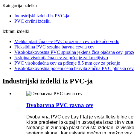
Kategorija izdelka
Industrijski izdelki iz PVC-ja
PVC civilni izdelki
Izbrani izdelki
Mehka plastična cev PVC prozorna cev za tekočo vodo
Fleksibilna PVC sesalna barvna cevna cev
Visokokakovostna PVC spiralna jeklena žica ojačana cev, pro
5-slojna visokotlačna cev za pršenje za kmetijstvo
PVC visokotlačna cev za pršenje 8,5 mm cev za pršenje
Visokokakovostna poceni cena barvita zračna PVC plinska cev z
Industrijski izdelki iz PVC-ja
Dvobarvna PVC ravna cev
Dvobarvna PVC cev Lay Flat je vrsta fleksibilne cev
ki sta prepleteni skupaj in ustvarjata izrazit in vizu
Notranja in zunanja plast cevi sta izdelani iz vis
spojene skupaj, kar ustvarja močno in trpežno vez, 