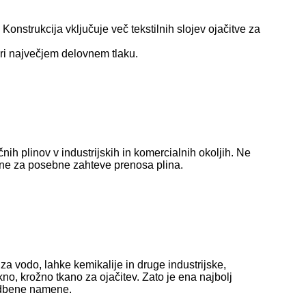
onstrukcija vključuje več tekstilnih slojev ojačitve za
 pri največjem delovnem tlaku.
nih plinov v industrijskih in komercialnih okoljih. Ne
ovane za posebne zahteve prenosa plina.
za vodo, lahke kemikalije in druge industrijske,
o, krožno tkano za ojačitev. Zato je ena najbolj
radbene namene.