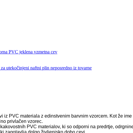
zorna PVC jeklena vzmetna cev
a utekočinjeni naftni plin neposredno iz tovarne
i iz PVC materiala z edinstvenim barvnim vzorcem. Kot že ime pov
alno privlačen vzorec.
okokakovostnih PVC materialov, ki so odporni na predrtje, odrgn
ki zagotavlja dolgo življenjsko dobo cevi.