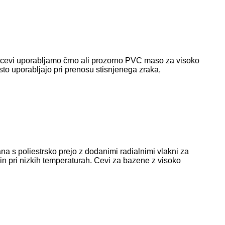
e cevi uporabljamo črno ali prozorno PVC maso za visoko
sto uporabljajo pri prenosu stisnjenega zraka,
a s poliestrsko prejo z dodanimi radialnimi vlakni za
čin pri nizkih temperaturah. Cevi za bazene z visoko