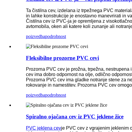
Ta čistilna cev, izdelana iz trpežnega PVC material
in lahke konstrukcije je enostavno manevrirati in v
Čistilna cev iz PVC-ja je opremljena z visokotlačno
avtomobila, oken ali katere koli zunanje ali notranj
poizvedba
podrobnost
Fleksibilne prozorne PVC cevi
Prozorna PVC cev je prožna, trpežna, nestrupena in 
cev ima dobro odpornost na olje, odlično odpornost n
Prozorna PVC cev ima gladke notranje stene za neo
rokovanje in namestitev. Prozorna PVC cev omogoča
poizvedba
podrobnost
Spiralno ojačana cev iz PVC jeklene žice
PVC jeklena cev
je PVC cev z vgrajenim jeklenim og