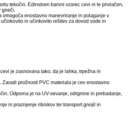
tu tekočin. Edinstven barvni vzorec cevi ni le privlačen,
 gneči.
 pa omogoča enostavno manevriranje in polaganje v
učinkovito in učinkovito rešitev za dovod vode in
 cevi je zasnovana tako, da je lahka, trpežna in
ite. Zaradi prožnosti PVC materiala je cev enostavno
očin. Odporna je na UV-sevanje, odrgnine in prebadanje,
 in praznjenje ribnikov ter transport gnojil in