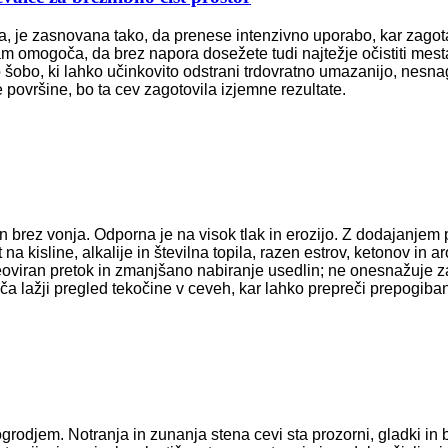
a, je zasnovana tako, da prenese intenzivno uporabo, kar zagota
am omogoča, da brez napora dosežete tudi najtežje očistiti mest
 šobo, ki lahko učinkovito odstrani trdovratno umazanijo, nesnag
e površine, bo ta cev zagotovila izjemne rezultate.
brez vonja. Odporna je na visok tlak in erozijo. Z dodajanjem pi
a kisline, alkalije in številna topila, razen estrov, ketonov in a
viran pretok in zmanjšano nabiranje usedlin; ne onesnažuje za 
 lažji pregled tekočine v ceveh, kar lahko prepreči prepogiban
rodjem. Notranja in zunanja stena cevi sta prozorni, gladki in 