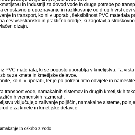
tijstvu in industriji za dovod vode in druge potrebe po transpor
 enostavno prepoznavanje in razlikovanje od drugih vrst cevi v
je in transport, ko ni v uporabi, fleksibilnost PVC materiala
a cev vsestransko in praktično orodje, ki zagotavlja stroškovno 
vlačen dizajn.
iz PVC materiala, ki se pogosto uporablja v kmetijstvu. Ta vrsta
izbira za kmete in kmetijske delavce.
ite, ko ni v uporabi, ter jo po potrebi hitro odvijete in namest
a transport vode, namakalnih sistemov in drugih kmetijskih tek
različnih vremenskih razmerah.
tvu vključujejo zalivanje poljščin, namakalne sisteme, polnjenje
orodje za kmete in kmetijske delavce.