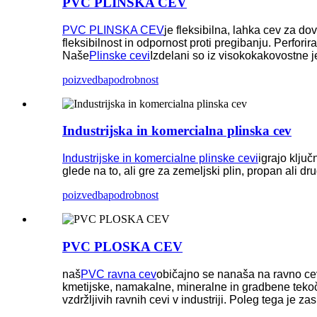
PVC PLINSKA CEV
PVC PLINSKA CEV
je fleksibilna, lahka cev za do
fleksibilnost in odpornost proti pregibanju. Perfori
Naše
Plinske cevi
Izdelani so iz visokokakovostne je
poizvedba
podrobnost
Industrijska in komercialna plinska cev
Industrijske in komercialne plinske cevi
igrajo ključ
glede na to, ali gre za zemeljski plin, propan ali d
poizvedba
podrobnost
PVC PLOSKA CEV
naš
PVC ravna cev
običajno se nanaša na ravno cev
kmetijske, namakalne, mineralne in gradbene tekoči
vzdržljivih ravnih cevi v industriji. Poleg tega je