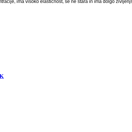
ntracije, ima visoko elastičnost, se ne stara in ima dolgo življen
EK