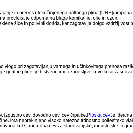
vajanje in prenos utekočinjenega naftnega plina (UNP)/propana. K
rana prevleka je odporna na blage kemikalije, olje in ozon.
klene žice in polivinilklorida, kar zagotavlja dolgo vzdržljivost
no vlogo pri zagotavljanju varnega in učinkovitega prenosa različ
ruge gorilne pline, je bistveno imeti zanesljive cevi, ki so zasn
, izpustno cev, dovodno cev, cev črpalke.
Ploska cev
Je idealna 
ne. Ima neprekinjeno visoko natezno trdnostno poliestrsko vlakn
 zasnovana kot standardna cev za stanovanjske, industrijske in g