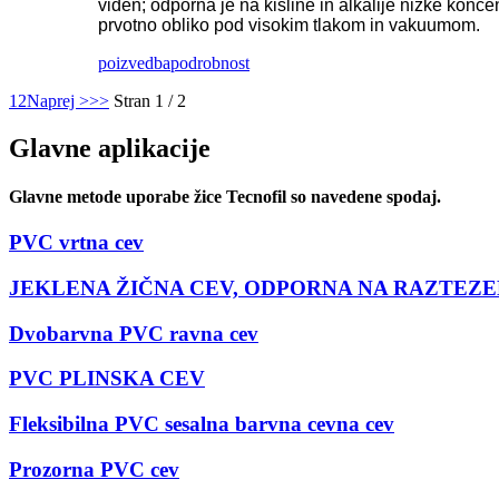
viden; odporna je na kisline in alkalije nizke konce
prvotno obliko pod visokim tlakom in vakuumom.
poizvedba
podrobnost
1
2
Naprej >
>>
Stran 1 / 2
Glavne aplikacije
Glavne metode uporabe žice Tecnofil so navedene spodaj.
PVC vrtna cev
JEKLENA ŽIČNA CEV, ODPORNA NA RAZTEZ
Dvobarvna PVC ravna cev
PVC PLINSKA CEV
Fleksibilna PVC sesalna barvna cevna cev
Prozorna PVC cev