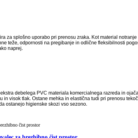
ira za splošno uporabo pri prenosu zraka. Kot material notranj
ne teže, odpornosti na pregibanje in odlične fleksibilnosti pogo
ako naprej.
 ekstra debelega PVC materiala komercialnega razreda in ojačan
ju in visok tlak. Ostane mehka in elastična tudi pri prenosu teko
 da ostanejo higienske skozi vso sezono.
valec za brezhibno čist prostor