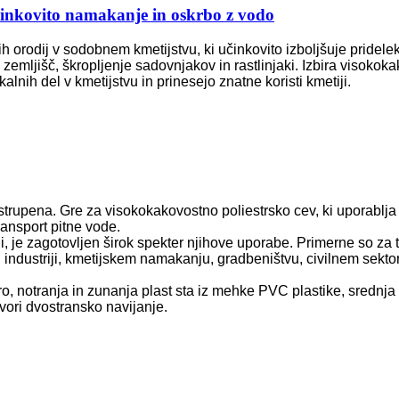
inkovito namakanje in oskrbo z vodo
ih orodij v sodobnem kmetijstvu, ki učinkovito izboljšuje pridelek
 zemljišč, škropljenje sadovnjakov in rastlinjaki. Izbira visokok
ih del v kmetijstvu in prinesejo znatne koristi kmetiji.
strupena. Gre za visokokakovostno poliestrsko cev, ki uporablja 
ransport pitne vode.
 je zagotovljen širok spekter njihove uporabe. Primerne so za tr
ni industriji, kmetijskem namakanju, gradbeništvu, civilnem sekto
o, notranja in zunanja plast sta iz mehke PVC plastike, srednja p
tvori dvostransko navijanje.