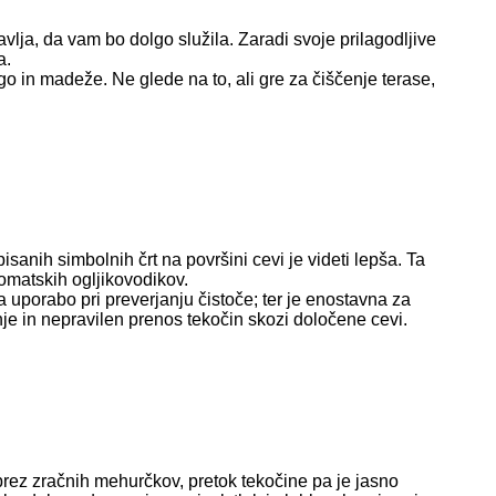
vlja, da vam bo dolgo služila. Zaradi svoje prilagodljive
a.
o in madeže. Ne glede na to, ali gre za čiščenje terase,
sanih simbolnih črt na površini cevi je videti lepša. Ta
romatskih ogljikovodikov.
uporabo pri preverjanju čistoče; ter je enostavna za
je in nepravilen prenos tekočin skozi določene cevi.
brez zračnih mehurčkov, pretok tekočine pa je jasno