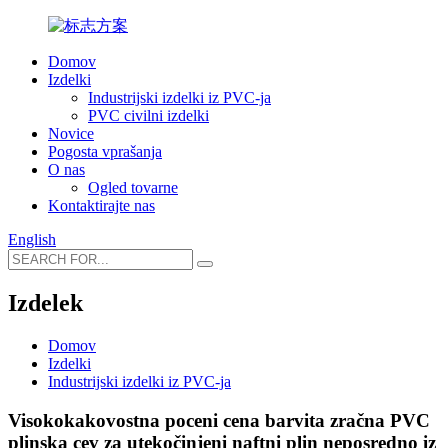
Domov
Izdelki
Industrijski izdelki iz PVC-ja
PVC civilni izdelki
Novice
Pogosta vprašanja
O nas
Ogled tovarne
Kontaktirajte nas
English
Izdelek
Domov
Izdelki
Industrijski izdelki iz PVC-ja
Visokokakovostna poceni cena barvita zračna PVC
plinska cev za utekočinjeni naftni plin neposredno iz