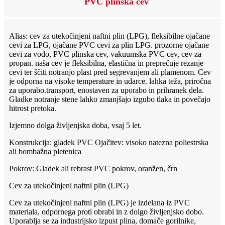
PVC plinska cev
Alias: cev za utekočinjeni naftni plin (LPG), fleksibilne ojačane
cevi za LPG, ojačane PVC cevi za plin LPG. prozorne ojačane
cevi za vodo, PVC plinska cev, vakuumska PVC cev, cev za
propan. naša cev je fleksibilna, elastična in preprečuje rezanje
cevi ter ščiti notranjo plast pred segrevanjem ali plamenom. Cev
je odporna na visoke temperature in udarce. lahka teža, priročna
za uporabo.
transport, enostaven za uporabo in prihranek dela.
Gladke notranje stene lahko zmanjšajo izgubo tlaka in povečajo
hitrost pretoka.
Izjemno dolga življenjska doba, vsaj 5 let.
Konstrukcija: gladek PVC Ojačitev: visoko natezna poliestrska
ali bombažna pletenica
Pokrov: Gladek ali rebrast PVC pokrov, oranžen, črn
Cev za utekočinjeni naftni plin (LPG)
Cev za utekočinjeni naftni plin (LPG) je izdelana iz PVC
materiala, odpornega proti obrabi in z dolgo življenjsko dobo.
Uporablja se za industrijsko izpust plina, domače gorilnike,