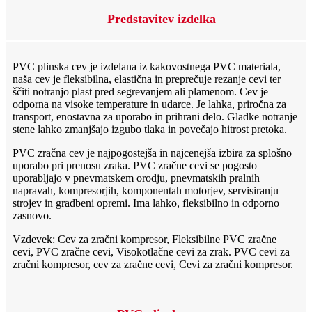
Predstavitev izdelka
PVC plinska cev je izdelana iz kakovostnega PVC materiala,
naša cev je fleksibilna, elastična in preprečuje rezanje cevi ter
ščiti notranjo plast pred segrevanjem ali plamenom. Cev je
odporna na visoke temperature in udarce. Je lahka, priročna za
transport, enostavna za uporabo in prihrani delo. Gladke notranje
stene lahko zmanjšajo izgubo tlaka in povečajo hitrost pretoka.
PVC zračna cev je najpogostejša in najcenejša izbira za splošno
uporabo pri prenosu zraka. PVC zračne cevi se pogosto
uporabljajo v pnevmatskem orodju, pnevmatskih pralnih
napravah, kompresorjih, komponentah motorjev, servisiranju
strojev in gradbeni opremi. Ima lahko, fleksibilno in odporno
zasnovo.
Vzdevek: Cev za zračni kompresor, Fleksibilne PVC zračne
cevi, PVC zračne cevi, Visokotlačne cevi za zrak. PVC cevi za
zračni kompresor, cev za zračne cevi, Cevi za zračni kompresor.