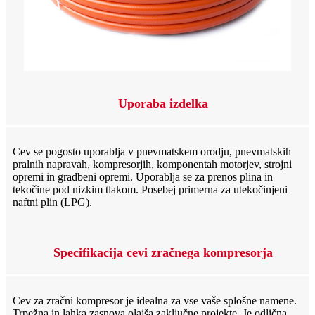
Uporaba izdelka
Cev se pogosto uporablja v pnevmatskem orodju, pnevmatskih
pralnih napravah, kompresorjih, komponentah motorjev, strojni
opremi in gradbeni opremi. Uporablja se za prenos plina in
tekočine pod nizkim tlakom. Posebej primerna za utekočinjeni
naftni plin (LPG).
Specifikacija cevi zračnega kompresorja
Cev za zračni kompresor je idealna za vse vaše splošne namene.
Trpežna in lahka zasnova olajša zaključne projekte. Je odlična