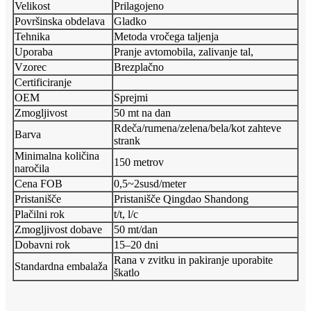
Velikost
Prilagojeno
Površinska obdelava
Gladko
Tehnika
Metoda vročega taljenja
Uporaba
Pranje avtomobila, zalivanje tal,
Vzorec
Brezplačno
Certificiranje
OEM
Sprejmi
Zmogljivost
50 mt na dan
Rdeča/rumena/zelena/bela/kot zahteve
Barva
strank
Minimalna količina
150 metrov
naročila
Cena FOB
0,5~2susd/meter
Pristanišče
Pristanišče Qingdao Shandong
Plačilni rok
t/t, l/c
Zmogljivost dobave
50 mt/dan
Dobavni rok
15–20 dni
Rana v zvitku in pakiranje uporabite
Standardna embalaža
škatlo