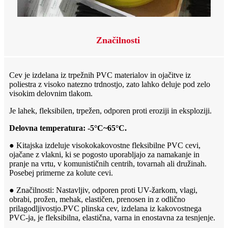
Značilnosti
Cev je izdelana iz trpežnih PVC materialov in ojačitve iz
poliestra z visoko natezno trdnostjo, zato lahko deluje pod zelo
visokim delovnim tlakom.
Je lahek, fleksibilen, trpežen, odporen proti eroziji in eksploziji.
Delovna temperatura: -5°C~65°C.
● Kitajska izdeluje visokokakovostne fleksibilne PVC cevi,
ojačane z vlakni, ki se pogosto uporabljajo za namakanje in
pranje na vrtu, v komunističnih centrih, tovarnah ali družinah.
Posebej primerne za kolute cevi.
● Značilnosti: Nastavljiv, odporen proti UV-žarkom, vlagi,
obrabi, prožen, mehak, elastičen, prenosen in z odlično
prilagodljivostjo.
PVC plinska cev, izdelana iz kakovostnega
PVC-ja, je fleksibilna, elastična, varna in enostavna za tesnjenje.