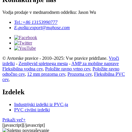
Vodja prodaje v mednarodnem oddelku: Jason Wu
Tel.:
+86 13153990777
E-pošta:
export@mqhose.com
© Avtorske pravice - 2010–2025: Vse pravice pridržane.
Vroči
izdelki
-
Zemljevid spletnega mesta
-
AMP za mobilne naprave
Fleksibilna vodna cev
,
Položite ravno vrtno cev
,
Položite ravno
odtočno cev
,
12 mm prozorna cev
,
Prozorna cev
,
Fleksibilna PVC
cev
,
Izdelek
Industrijski izdelki iz PVC-ja
PVC civilni izdelki
Prikaži več+
[javascript]
[/javascript]