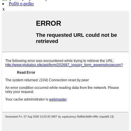
Pošlji e-pošto
x