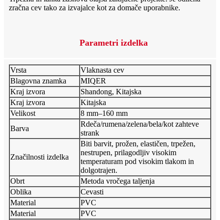
zračna cev tako za izvajalce kot za domače uporabnike.
Parametri izdelka
Vrsta
Vlaknasta cev
Blagovna znamka
MIQER
Kraj izvora
Shandong, Kitajska
Kraj izvora
Kitajska
Velikost
8 mm–160 mm
Rdeča/rumena/zelena/bela/kot zahteve
Barva
strank
Biti barvit, prožen, elastičen, trpežen,
nestrupen, prilagodljiv visokim
Značilnosti izdelka
temperaturam pod visokim tlakom in
dolgotrajen.
Obrt
Metoda vročega taljenja
Oblika
Cevasti
Material
PVC
Material
PVC