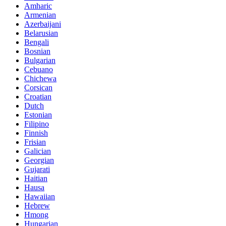
Amharic
Armenian
Azerbaijani
Belarusian
Bengali
Bosnian
Bulgarian
Cebuano
Chichewa
Corsican
Croatian
Dutch
Estonian
Filipino
Finnish
Frisian
Galician
Georgian
Gujarati
Haitian
Hausa
Hawaiian
Hebrew
Hmong
Hungarian