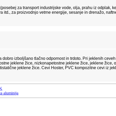
posebej za transport industrijske vode, olja, prahu iz odplak, ke
iva itd., za proizvodnjo vetrne energije, sesanje in drenažo, naft
 dobro izboljšano tlačno odpornost in trdoto. Pri jeklenih cev
tostne jeklene žice, nizkonapetostne jeklene žice, jeklene žice
ntistatične jeklene žice. Cevi Hoster, PVC kompozitne cevi iz je
K
ga aluminija