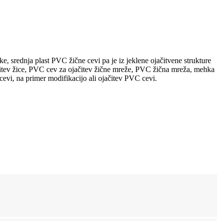
e, srednja plast PVC žične cevi pa je iz jeklene ojačitvene strukture
jačitev žice, PVC cev za ojačitev žične mreže, PVC žična mreža, mehka
evi, na primer modifikacijo ali ojačitev PVC cevi.