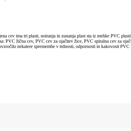
a cev ima tri plasti, notranja in zunanja plast sta iz mehke PVC plastik
 Imena: PVC žična cev, PVC cev za ojačitev žice, PVC spiralna cev za o
ovzročilo nekatere spremembe v trdnosti, odpornosti in kakovosti PVC c