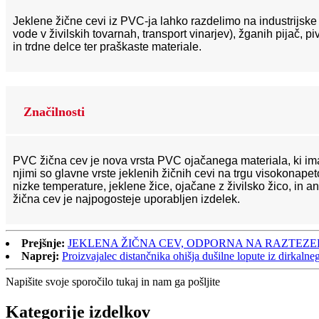
Jeklene žične cevi iz PVC-ja lahko razdelimo na industrijske (
vode v živilskih tovarnah, transport vinarjev), žganih pijač, p
in trdne delce ter praškaste materiale.
Značilnosti
PVC žična cev je nova vrsta PVC ojačanega materiala, ki ima
njimi so glavne vrste jeklenih žičnih cevi na trgu visokonape
nizke temperature, jeklene žice, ojačane z živilsko žico, in a
žična cev je najpogosteje uporabljen izdelek.
Prejšnje:
JEKLENA ŽIČNA CEV, ODPORNA NA RAZTEZE
Naprej:
Proizvajalec distančnika ohišja dušilne lopute iz dirkalne
Napišite svoje sporočilo tukaj in nam ga pošljite
Kategorije izdelkov