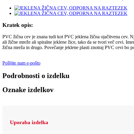
Kratek opis:
PVC žična cev je znana tudi kot PVC jeklena žična ojačitvena cev. Njen
ali žične mreže ali spiralne jeklene žice, tako da se tvori več cevi.
žična mreža in drugo. Povečanje jeklene plasti znotraj PVC cevi bo p
Pošljite nam e-pošto
Podrobnosti o izdelku
Oznake izdelkov
Uporaba izdelka