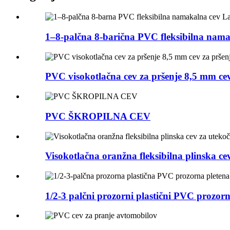
1–8-palčna 8-barična PVC fleksibilna namak
PVC visokotlačna cev za pršenje 8,5 mm cev
PVC ŠKROPILNA CEV
Visokotlačna oranžna fleksibilna plinska cev
1/2-3 palčni prozorni plastični PVC prozorni 