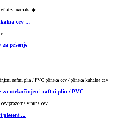
alna cev ...
 za pršenje
 za utekočinjeni naftni plin / PVC ...
pleteni ...