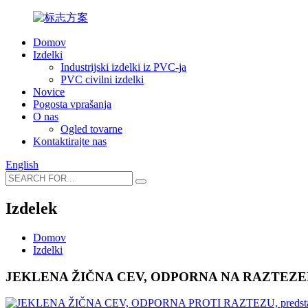
Domov
Izdelki
Industrijski izdelki iz PVC-ja
PVC civilni izdelki
Novice
Pogosta vprašanja
O nas
Ogled tovarne
Kontaktirajte nas
English
Izdelek
Domov
Izdelki
JEKLENA ŽIČNA CEV, ODPORNA NA RAZTEZ