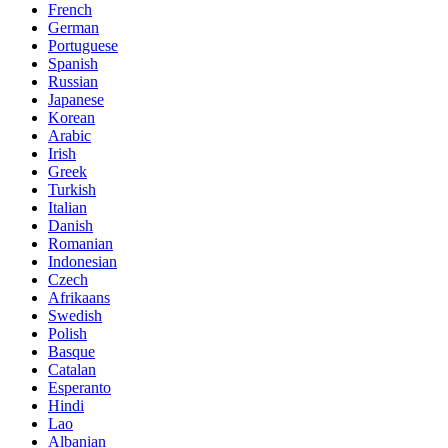
French
German
Portuguese
Spanish
Russian
Japanese
Korean
Arabic
Irish
Greek
Turkish
Italian
Danish
Romanian
Indonesian
Czech
Afrikaans
Swedish
Polish
Basque
Catalan
Esperanto
Hindi
Lao
Albanian