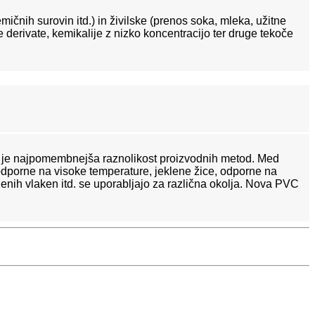
mičnih surovin itd.) in živilske (prenos soka, mleka, užitne
ne derivate, kemikalije z nizko koncentracijo ter druge tekoče
eh je najpomembnejša raznolikost proizvodnih metod. Med
, odporne na visoke temperature, jeklene žice, odporne na
klenih vlaken itd. se uporabljajo za različna okolja. Nova PVC