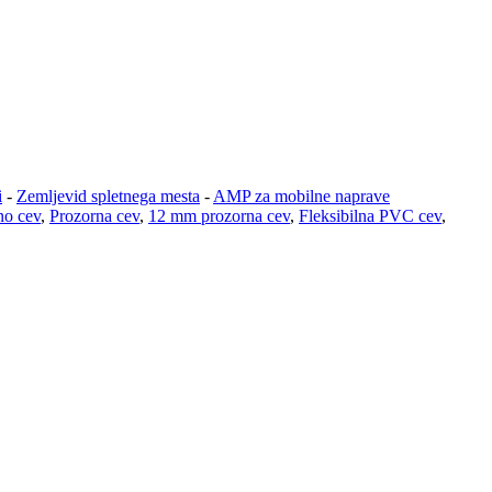
i
-
Zemljevid spletnega mesta
-
AMP za mobilne naprave
no cev
,
Prozorna cev
,
12 mm prozorna cev
,
Fleksibilna PVC cev
,