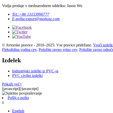
Vodja prodaje v mednarodnem oddelku: Jason Wu
Tel.:
+86 13153990777
E-pošta:
export@mqhose.com
© Avtorske pravice - 2010–2025: Vse pravice pridržane.
Vroči izdelk
Fleksibilna vodna cev
,
Položite ravno vrtno cev
,
Položite ravno odtoč
Izdelek
Industrijski izdelki iz PVC-ja
PVC civilni izdelki
Prikaži več+
[javascript]
[/javascript]
Pošlji e-pošto
x
English